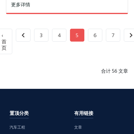
长三角交通一体化发展的需求为基点，以长三角一体化综合
更多详情
交通发展战略与对策研究为
‹
3
4
5
6
7
首
页
合计 56 文章
置顶分类
有用链接
汽车工程
文章