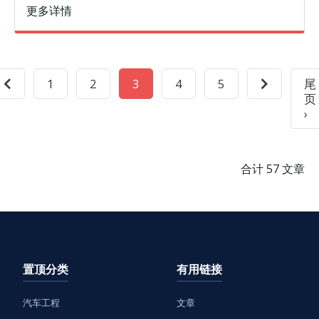
代数据的重要性引出Power BI工具，介绍了Power BI是什
更多详情
么、为
1
2
3
4
5
尾
页
›
合计 57 文章
置顶分类
有用链接
汽车工程
文章