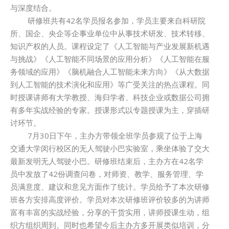
与深度结合。
研修班共有42名学员报名参加，学员主要来自科研院
所、国企、央企等企事业单位中从事技术研发、技术转移、
知识产权的人员。课程设定了《人工智能与产业发展新机遇
与挑战》《人工智能不同场景的应用分析》《人工智能在服
务领域的应用》《脑机融合人工智能未来方向》《从大数据
到人工智能的技术演化和应用》等广受关注的热点课程。同
时授课讲师有大学教授、海归学者、科技企业或数据公司拥
有多年实战经验的专家。授课形式以专题授课为主，穿插研
讨环节。
7月30日下午，主办方带领全班学员参观了位于上海
交通大学闵行校区的无人驾驶小巴实验室，乘坐体验了交大
最新发明无人驾驶小巴。研修班结束后，主办方在42名学
员中发放了42份调查问卷，对师资、教学、服务管理、学
员满意度、建议和意见方面作了统计。学员给予了本次研修
班各方安排高度评价。学员对本次研修班评价较多的为讲师
富有丰富的实战经验，分享的干货实用，讲师授课生动，组
织方组织周到。同时也希望今后主办方多开展类似培训，分